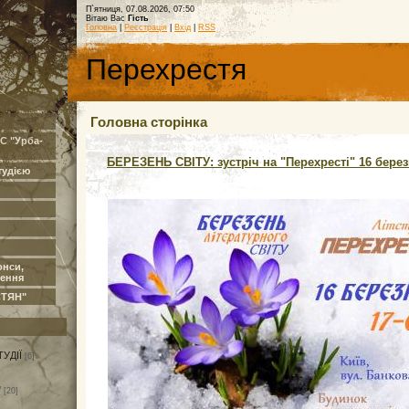
П`ятниця, 07.08.2026, 07:50
Вітаю Вас
Гість
Головна
|
Реєстрація
|
Вхід
|
RSS
Перехрестя
Головна сторінка
 "Урба-
БЕРЕЗЕНЬ СВІТУ: зустріч на "Перехресті" 16 берез
тудією
нси,
ення
СТЯН"
УДІЇ
[6]
"
[20]