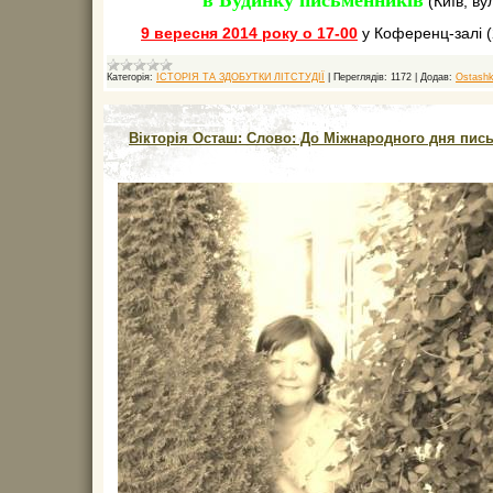
(Київ, ву
9 вересня 2014 року о 17-00
у Коференц-залі (2
Категорія:
ІСТОРІЯ ТА ЗДОБУТКИ ЛІТСТУДІЇ
|
Переглядів:
1172
|
Додав:
Ostashk
Вікторія Осташ: Слово: До Міжнародного дня пис