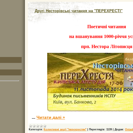
Другі Несторівські читання на "ПЕРЕХРЕСТІ"
Поетичні читання
на вшанування 1000-річчя ус
прп. Нестора Літописця
...
Читати далі »
Категорія:
Колективні акції "перехрестян"
|
Переглядів:
1139
|
Додав:
Ostas