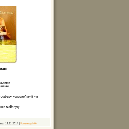
Осташ
:
фськими
ннями,
мосферу холодної келії – в
ці в Фейсбуці:
ата:
13.11.2014
|
Коментарі (0)