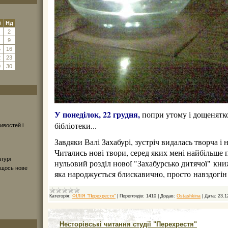
б
Нд
2
9
5
16
2
23
9
30
У понеділок, 22 грудня,
попри утому і дощенятко
бібліотеки...
ивостей і
Завдяки Валі Захабурі, зустріч видалась творча і 
Читались нові твори, серед яких мені найбільше 
турі
нульовий розділ нової "Захабурсько дитячої" кни
 щось нове
яка народжується блискавично, просто навздогі
Категорія:
ФІЛІЯ "Перехрестя"
|
Переглядів:
1410
|
Додав:
Ostashkіna
|
Дата:
23.1
Несторівські читання студії "Перехрестя"