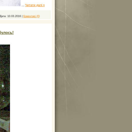
...
Читати далі »
Дата:
10.03.2016
|
Коментарі (0)
булось!