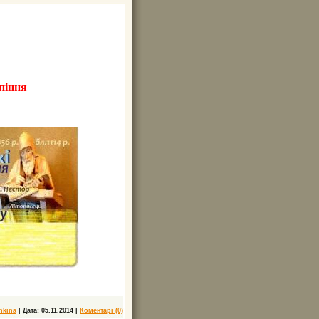
піння
hkіna
|
Дата:
05.11.2014
|
Коментарі (0)