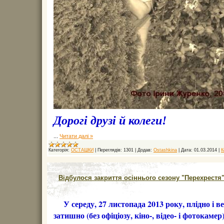
Дорогі друзі й колеги!
...
Читати далі »
Категорія:
ОСТАШКИ
|
Переглядів:
1301
|
Додав:
Ostashkіna
|
Дата:
01.03.2014
|
К
Відбулося закриття осіннього сезону "Перехрестя
У середу, 27 листопада 2013 року, плідно і 
затишно (без офіціозу, кіно-, відео- і фотокамер