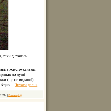
, таки дісталась
навіть конструктивна.
припав до душі
жки (ще не виданої),
н &quo
...
Читати далі »
2.2014
|
Коментарі (0)