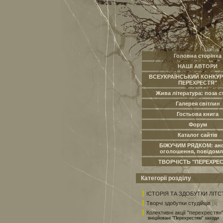
Головна сторінка
НАШІ АВТОРИ
ВСЕУКРАЇНСЬКИЙ КОНКУРС
ПЕРЕХРЕСТЯ"
Жива література: поза с
Галерея світлин
Гостьова книга
Форум
Каталог сайтів
БІЖУЧИМ РЯДКОМ: ано
оголошення, повідомл
ТВОРЧІСТЬ "ПЕРЕХРЕ
Категорії розділу
ІСТОРІЯ ТА ЗДОБУТКИ ЛІТСТ
Творчі здобутки студійців
[8]
Колективні акції "перехрестян
зініційовані "Перехрестям" заходи