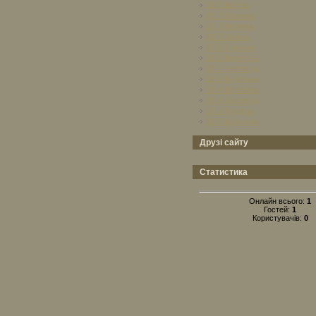
2013 Квітень
2013 Травень
2013 Червень
2013 Липень
2013 Серпень
2013 Вересень
2013 Листопад
2014 Березень
2014 Вересень
2014 Листопад
2014 Грудень
2016 Березень
Друзі сайту
Статистика
Онлайн всього:
1
Гостей:
1
Користувачів:
0