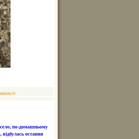
оментарі (4)
"
весело, по-домашньому
), відбулась остання