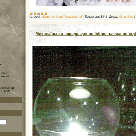
я"
Категорія:
Колективні акції "перехрестян"
|
Переглядів:
1448
|
Додав:
Ostashkіna
|
Миколаївсько-передріздвяне бібліо-чаювання від
ія
стей -
а наших
РІАЛИ ВІД
Ї ОСТАШ