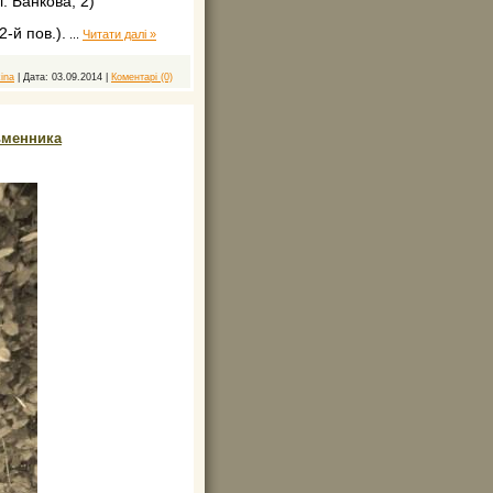
л. Банкова, 2)
-й пов.).
...
Читати далі »
іna
|
Дата:
03.09.2014
|
Коментарі (0)
ьменника