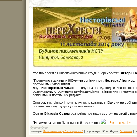
Усе почалося з ініціативи керівника студії "Перехрестя"
Вікторії 
"Пропоную відзначити 900-річчя успіння
прп. Нестора Літописця
поетичними читаннями!
Другі
Несторівські читання
– слушна нагода поділитися філосо
розмислами, історичними ремінісценціями та інтимними пережива
втіленими в поетичних рядках".
Словом, зустрілися і почитали-поспілкувались. Відчули на собі ат
неопалюваному Будинку письменників.
Ось як
Вікторія Осташ
розповіла про нашу зустріч на своїй сторін
"Не дуже затишно було нині (ой, вже вчора
...
Читати далі »
Категорія:
Колективні акції "перехрестян"
|
Переглядів:
1284
|
Додав:
Антонина
|
Д