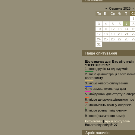
«
Серпень 2026
»
Пн
Вт
Ср
Чт
Пт
С
1
3
4
5
6
7
8
10
11
12
13
14
1
17
18
19
20
21
2
24
25
26
27
28
2
31
Наше опитування
Що означає для Вас літстудія
"ПЕРЕХРЕСТЯ"
1.
коло друзів та однодумців
2.
засіб демонстрації своїх можл
свого хисту
3.
місце живого спілкування
4.
не замислююсь над цим
5.
майданчик для старту в літера
6.
місце де можна дізнатися про
7.
можливість обміну енергією
8.
місце розваг і відпочинку
9.
інше (вказати що саме)
Результати
|
Архів опитувань
Всього відповідей:
27
Архів записів