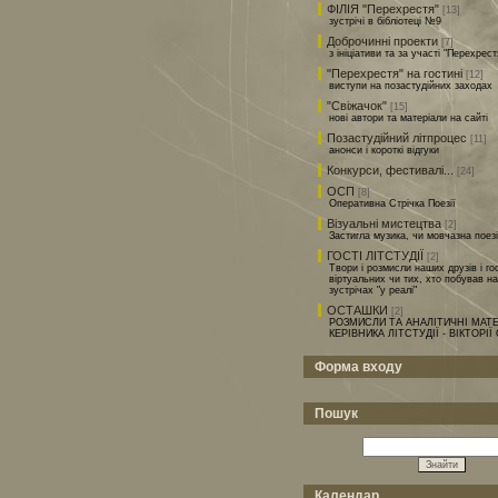
ФІЛІЯ "Перехрестя"
[13]
зустрічі в бібліотеці №9
Доброчинні проекти
[7]
з ініціативи та за участі "Перехрест
"Перехрестя" на гостині
[12]
виступи на позастудійних заходах
"Свіжачок"
[15]
нові автори та матеріали на сайті
Позастудійний літпроцес
[11]
анонси і короткі відгуки
Конкурси, фестивалі...
[24]
ОСП
[8]
Оперативна Стрічка Поезії
Візуальні мистецтва
[2]
Застигла музика, чи мовчазна поез
ГОСТІ ЛІТСТУДІЇ
[2]
Твори і розмисли наших друзів і го
віртуальних чи тих, хто побував н
зустрічах "у реалі"
ОСТАШКИ
[2]
РОЗМИСЛИ ТА АНАЛІТИЧНІ МАТЕ
КЕРІВНИКА ЛІТСТУДІЇ - ВІКТОРІ
Форма входу
Пошук
Календар